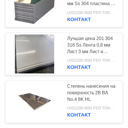
мм Ss 304 пластина из
нержавеющей стали
USD1200-3000 PER TON MOQ:1Ton
КОНТАКТ
32
Алюминиевый крен
Лучшая цена 201 304
прокладки
316 Ss Лента 0,8 мм
Лист 3 мм Лист и
пластины из
USD1200-3000 PER TON MOQ:1Ton
нержавеющей стали
КОНТАКТ
25
Степень нанесения на
Алюминиевая
поверхность 2B BA
No.4 8K HL
трубка трубы
USD1200-3000 PER TON MOQ:1Ton
КОНТАКТ