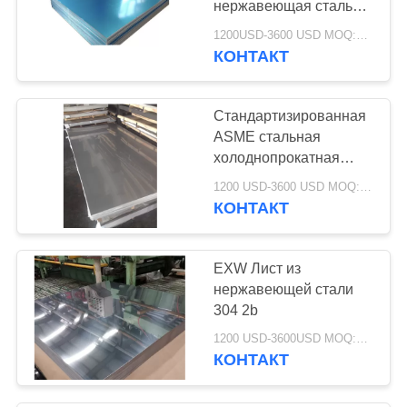
нержавеющая сталь
35
304 Ширина 1000
1200USD-3600 USD MOQ:500 кг.
Канал
мм-2000 мм
КОНТАКТ
нержавеющей
Стандартизированная
стали
ASME стальная
холоднопрокатная
плита промышленная
1200 USD-3600 USD MOQ:500 кг.
2B
КОНТАКТ
16
Гальванизированная
EXW Лист из
катушка стального
нержавеющей стали
304 2b
листа
1200 USD-3600USD MOQ:500 кг.
КОНТАКТ