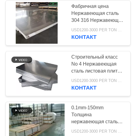
Фабричная цена
Нержавеющая сталь
73
304 316 Нержавеющая
Катушка
сталь для
USD1200-3000 PER TON MOQ:1Ton
строительных
КОНТАКТ
нержавеющей
материалов
стали
Строительный класс
No 4 Нержавеющая
сталь листовая плита
холоднокатаная
36
USD1200-3000 PER TON MOQ:500 кг
КОНТАКТ
прокладка
нержавеющей
0.1mm-150mm
Толщина
стали
нержавеющая сталь
горячекатаный лист
USD1200-3000 PER TON MOQ:500 кг
316 201