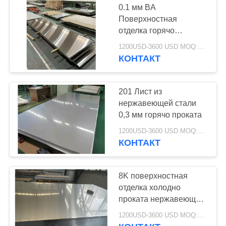
0.1 мм BA
Поверхностная
отделка горячо
прокаленный мягкий
1200USD-3600 USD MOQ:500 кг.
стальной лист Длина
КОНТАКТ
1000 мм-6000 мм
201 Лист из
нержавеющей стали
0,3 мм горячо проката
1200USD-3600 USD MOQ:500 кг.
КОНТАКТ
8K поверхностная
отделка холодно
проката нержавеющая
сталь лист 0,1 мм
1200USD-3600 USD MOQ:500 кг.