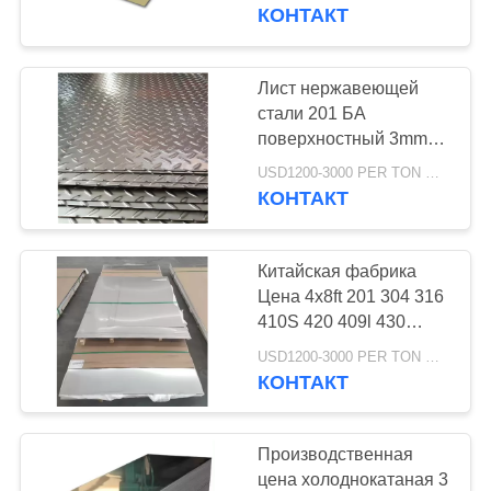
ЗАВОДУ
внутреннего внешнего
КОНТАКТ
украшения
КОНТРОЛЬ
Лист нержавеющей
105
КАЧЕСТВА
стали 201 БА
Алюминиевая
поверхностный 3mm
выбитый
СВЯЖИТЕСЬ
плита листа
USD1200-3000 PER TON MOQ:1Ton
КОНТАКТ
С
НАМИ
Китайская фабрика
Цена 4x8ft 201 304 316
ЗАПРОСИТЕ
410S 420 409l 430
95
Зеркало 2B BA
ЦИТАТУ
USD1200-3000 PER TON MOQ:1Ton
Алюминиевый крен
Холоднокатаная SS
КОНТАКТ
Нержавеющая
катушки
стальная плитка
Производственная
цена холоднокатаная 3