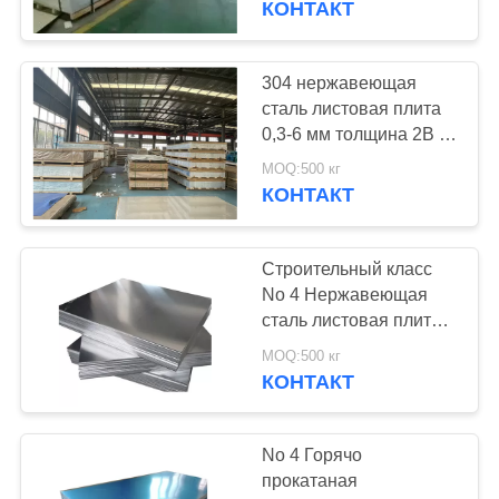
КОНТАКТ
41
Труба
304 нержавеющая
сталь листовая плита
нержавеющей
0,3-6 мм толщина 2B /
BA
стали круглая
MOQ:500 кг
КОНТАКТ
Строительный класс
35
No 4 Нержавеющая
бар нержавеющей
сталь листовая плита
холоднокатаная
стали круглый
MOQ:500 кг
КОНТАКТ
No 4 Горячо
прокатаная