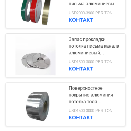
письма алюминиевый
прокладки 1100 1060
USD2000-3900 PER TON MOQ:1ТОН
КОНТАКТ
32
Алюминиевый крен
Запас прокладки
прокладки
потолка письма канала
алюминиевый,
алюминиевая квартира
USD1500-3000 PER TON MOQ:1ТОН
обнажает сырцовый
КОНТАКТ
серебряный цвет
25
Поверхностное
Алюминиевая
покрытие алюминия
потолка толя
трубка трубы
декоративными
USD1500-3000 PER TON MOQ:1ТОН
покрытое прокладками
КОНТАКТ