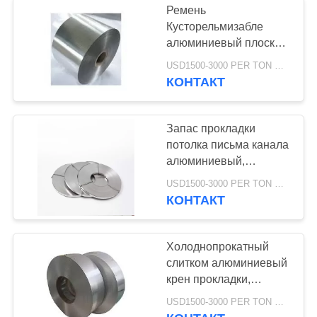
Ремень
Кусторельмизабле
алюминиевый плоский
отрежет по заданному
USD1500-3000 PER TON MOQ:1ТОН
размеру материал
КОНТАКТ
Китченваре надежный
Запас прокладки
потолка письма канала
алюминиевый,
алюминиевая квартира
USD1500-3000 PER TON MOQ:1ТОН
обнажает сырцовый
КОНТАКТ
серебряный цвет
Холоднопрокатный
слитком алюминиевый
крен прокладки,
алюминиевые
USD1500-3000 PER TON MOQ:1ТОН
выбитые прокладки