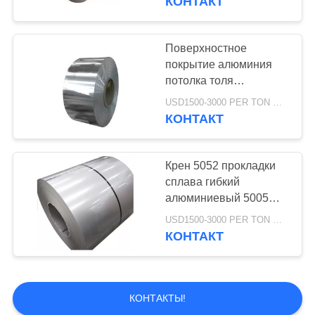
КОНТАКТ
угла
Поверхностное
покрытие алюминия
потолка толя
декоративными
USD1500-3000 PER TON MOQ:1ТОН
покрытое прокладками
КОНТАКТ
Крен 5052 прокладки
сплава гибкий
алюминиевый 5005
5754 Х24 Х32
USD1500-3000 PER TON MOQ:1ТОН
приглаживает
КОНТАКТ
поверхность без
царапин
КОНТАКТЫ!