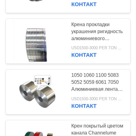
ЗАВОДУ
крышки бутылки
КОНТАКТ
КОНТРОЛЬ
Крена прокладки
105
КАЧЕСТВА
украшения ригидность
Алюминиевая
алюминиевого
облегченная
СВЯЖИТЕСЬ
плита листа
USD1500-3000 PER TON MOQ:1ТОН
высокопрочная весьма
КОНТАКТ
С
НАМИ
1050 1060 1100 5083
5052 5059 6061 7050
ЗАПРОСИТЕ
Алюминиевая лента
95
ролл Быстрая доставка
ЦИТАТУ
USD1500-3000 PER TON MOQ:1ТОН
Алюминиевый крен
Для строительных
КОНТАКТ
применений
катушки
Крен покрытый цветом
канала Channelume