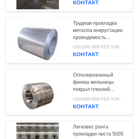
КОНТАКТ
теплообменных
41
аппаратов
Труба
Трудная прокладка
металла инкрустации,
нержавеющей
проводимость
алюминиевого сплава
стали круглая
USD1500-3000 PER TON MOQ:1ТОН
запаса катушки не
КОНТАКТ
высокая термальная
Отполированный
35
финиш мельницы
бар нержавеющей
покрыл плоский
Бендабле
стали круглый
USD1500-3000 PER TON MOQ:1ТОН
алюминиевый крен
КОНТАКТ
прокладки для крытого
украшения
Легковес ранга
прокладки листа 5005