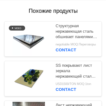
PRIVACY
Похожие продукты
POLICY
Структурная
нержавеющая сталь
обшивает панелями
поверхностное
negotiable MOQ:Переговоры
покрытие таможни
CONTACT
твердости еды
безопасное высокое
SS покрывают лист
зеркала
нержавеющей стали
Inox 304 черноты 201
USD1500/TON MOQ:1ton
золота для
CONTACT
внутреннего внешнего
украшения
Лист нержавеющей