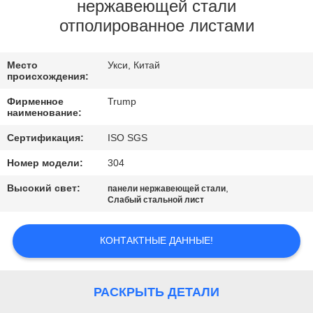
ЗАВОДУ
нержавеющей стали
отполированное листами
КОНТРОЛЬ
Место
Укси, Китай
КАЧЕСТВА
происхождения:
Фирменное
Trump
СВЯЖИТЕСЬ
наименование:
С
Сертификация:
ISO SGS
НАМИ
Номер модели:
304
Высокий свет:
,
панели нержавеющей стали
Слабый стальной лист
ЗАПРОСИТЕ
ЦИТАТУ
КОНТАКТНЫЕ ДАННЫЕ!
КАРТА
РАСКРЫТЬ ДЕТАЛИ
САЙТА