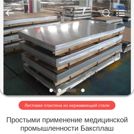
2026
WUXI
HONGJINMILAI
STEEL
CO.,LTD.
All
Rights
Reserved.
ДОМОЙ
ПРОДУКТЫ
ВИДЕОЗАПИСИ
О
НАС
Листовая пластина из нержавеющей стали
ЭКСКУРСИЯ
Простыми применение медицинской
ПО
промышленности Баксплаш