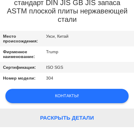
ЗАВОДУ
стандарт DIN JIS GB JIS запаса
ASTM плоской плиты нержавеющей
стали
КОНТРОЛЬ
КАЧЕСТВА
Место
Укси, Китай
происхождения:
СВЯЖИТЕСЬ
Фирменное
Trump
наименование:
С
НАМИ
Сертификация:
ISO SGS
Номер модели:
304
ЗАПРОСИТЕ
КОНТАКТЫ!
ЦИТАТУ
РАСКРЫТЬ ДЕТАЛИ