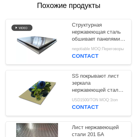
Похожие продукты
PRIVACY
POLICY
Структурная
нержавеющая сталь
обшивает панелями
поверхностное
negotiable MOQ:Переговоры
покрытие таможни
CONTACT
твердости еды
безопасное высокое
SS покрывают лист
зеркала
нержавеющей стали
Inox 304 черноты 201
USD1500/TON MOQ:1ton
золота для
CONTACT
внутреннего внешнего
украшения
Лист нержавеющей
стали 201 БА