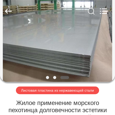
2026
WUXI
HONGJINMILAI
STEEL
CO.,LTD.
All
Rights
Reserved.
ДОМОЙ
ПРОДУКТЫ
ВИДЕОЗАПИСИ
О
НАС
Листовая пластина из нержавеющей стали
ЭКСКУРСИЯ
Жилое применение морского
ПО
пехотинца долговечности эстетики