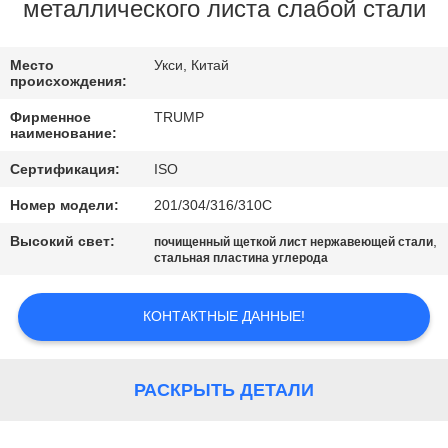
ЗАВОДУ
металлического листа слабой стали
КОНТРОЛЬ
Место
Укси, Китай
происхождения:
КАЧЕСТВА
Фирменное
TRUMP
наименование:
СВЯЖИТЕСЬ
Сертификация:
ISO
С
Номер модели:
201/304/316/310С
НАМИ
Высокий свет:
,
почищенный щеткой лист нержавеющей стали
стальная пластина углерода
ЗАПРОСИТЕ
КОНТАКТНЫЕ ДАННЫЕ!
ЦИТАТУ
КАРТА
РАСКРЫТЬ ДЕТАЛИ
САЙТА