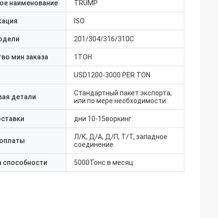
ое наименование
TRUMP
кация
ISO
одели
201/304/316/310С
во мин заказа
1ТОН
USD1200-3000 PER TON
Стандартный пакет экспорта,
вая детали
или по мере необходимости.
оставки
дни 10-15воркинг
Л/К, Д/А, Д/П, Т/Т, западное
 оплаты
соединение
а способности
5000Тонс в месяц