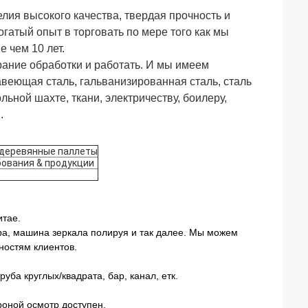
елия высокого качества, твердая прочность и
гатый опыт в торговать по мере того как мы
 чем 10 лет.
рание обработки и работать. И мы имеем
веющая сталь, гальванизированная сталь, сталь
льной шахте, ткани, электричеству, боилеру,
.
 деревянные паллеты
бования & продукции
итае.
ра, машина зеркала полируя и так далее. Мы можем
ностям клиентов.
уба круглых/квадрата, бар, канал, етк.
роной осмотр доступен.