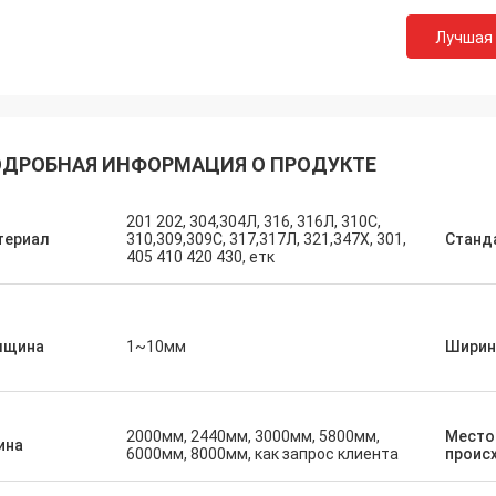
Лучшая
М.Борооманди
ДРОБНАЯ ИНФОРМАЦИЯ О ПРОДУКТЕ
ем сотрудничестве сверх за 10
 ' - время, мы достигли
201 202, 304,304Л, 316, 316Л, 310С,
оигрышного. Спасибо для ваших
териал
310,309,309С, 317,317Л, 321,347Х, 301,
Станд
405 410 420 430, етк
твенных продучтов и
тельного обслуживания. Наше
имеет большую
лщина
1~10мм
Ширин
2000мм, 2440мм, 3000мм, 5800мм,
Место
ина
6000мм, 8000мм, как запрос клиента
проис