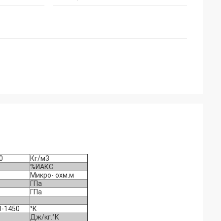
0
Кг/м3
%ИАКС
Микро- охм.м
ГПа
ГПа
0-1450
°К
Дж/кг.°К