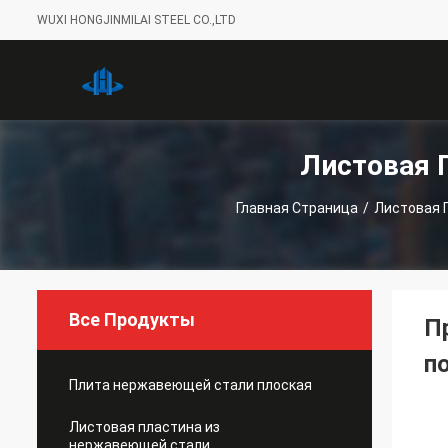
WUXI HONGJINMILAI STEEL CO.,LTD
Листовая 
Главная Страница
/
Листовая 
Все Продукты
П
п
Плита нержавеющей стали плоская
Листовая пластина из
нержавеющей стали