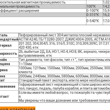
носительная магнитная проницаемость
1,02
рмальная проводимость
100°К
14,2
эффициент расширения
0-100°К
15,9
0-315°К
16,2
0-540°К
17,0
таль
Пефорированный лист 304 металла плоский нержавею
андартный
АСТМ А240, ГБ/Т3280-2007, ДЖИС4304-2005, АСТМ А167
201 202, 304,304Л, 316, 316Л, 310С, 310,309,309С, 317,31
териал
420 430, етк
2Б, выбитые 2Д, БА, НО.1, НО.4, НО.8, 8К, зеркало, чекер
верхность
вытравливание, етк
зайн
Тип диаманта, тип фасоли, тип «т ", тип хризантемы и
лщина
1~10мм
1000мм, 1219мм, 1500мм, 1800мм, 2000мм, 2500мм, 300
рина
клиента
ина
2000мм, 2440мм, 3000мм, 5800мм, 6000мм, 8000мм, как
кет
Стандартный пакет экспорта, или по мере необходимо
Гофрированный лист нержавеющей стали широко испол
именение
пол, пандус, педаль, палуба корабля, и плита автомоби
Если вы имеете любой вопрос, то пожалуйста чувству
нтакт
я.
Мы уверены что ваши дознание или требования получ
аша компания