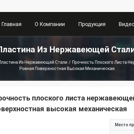
Главная
О Компании
Продукция
Виде
Пластина Из Нержавеющей Стал
Страница
Пластина Из Нержавеющей Стали
/
Прочность Плоского Листа Н
Ровная Поверхностная Высокая Механическая
рочность плоского листа нержавеющей
оверхностная высокая механическая
Место п