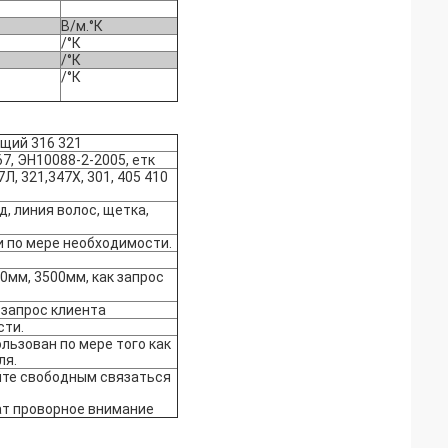
В/м.°К
/°К
/°К
/°К
щий 316 321
, ЭН10088-2-2005, етк
7Л, 321,347Х, 301, 405 410
ед, линия волос, щетка,
ли по мере необходимости.
0мм, 3500мм, как запрос
 запрос клиента
сти.
ьзован по мере того как
ля.
йте свободным связаться
ат проворное внимание