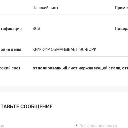
п
Плоский лист
Приме
ртификация
SGS
Повер
ловие цены
КИФ КФР ОБМАНЫВАЕТ ЭС-ВОРК
окий свет
отполированный лист нержавеющей стали
,
ст
ТАВЬТЕ СООБЩЕНИЕ