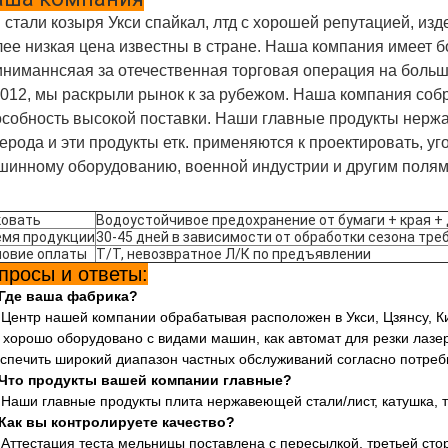
 стали козыря Укси спайкал, лтд с хорошей репутацией, изд
ее низкая цена известны в стране. Наша компания имеет бо
иниманнсяая за отечественная торговая операция на больше
2012, мы раскрыли рынок к за рубежом. Наша компания соб
особность высокой поставки. Наши главные продукты нержа
ерода и эти продукты етк. применяются к проектировать, уго
шинному оборудованию, военной индустрии и другим полям
ковать
Водоустойчивое предохранение от бумаги + края +
емя продукции
30-45 дней в зависимости от обработки сезона тре
ловие оплаты
Т/Т, невозвратное Л/К по предъявлении
просы и ответы:
Где ваша фабрика?
 Центр нашей компании обрабатывая расположен в Укси, Цзянсу, К
 хорошо оборудовано с видами машин, как автомат для резки лазе
спечить широкий диапазон частных обслуживаний согласно потреб
Что продукты вашей компании главные?
 Наши главные продукты плита нержавеющей стали/лист, катушка, тр
Как вы контролируете качество?
 Аттестация теста мельницы поставлена с пересылкой, третьей сто