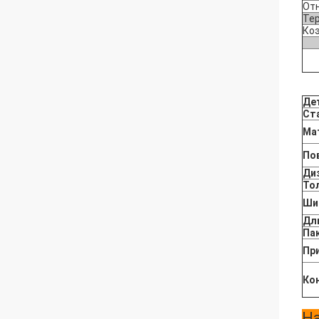
От
Те
Ко
Де
Ст
Ма
По
Ди
То
Ши
Дл
Па
Пр
Ко
Н