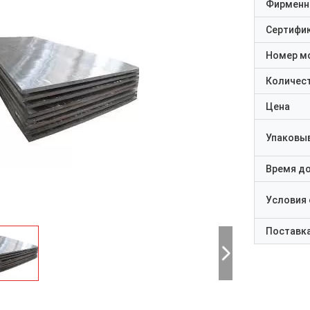
Фирменн
Сертифи
Номер м
Количест
Цена
Упаковы
Время д
Условия
Поставк