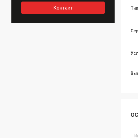
Контакт
Ти
Се
Ус
Выс
ОС