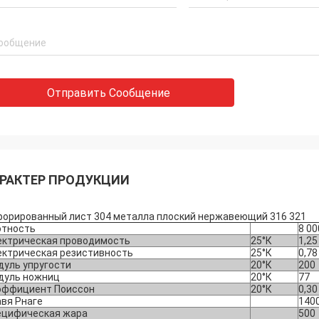
Отправить Сообщение
РАКТЕР ПРОДУКЦИИ
орированный лист 304 металла плоский нержавеющий 316 321
отность
8 00
ектрическая проводимость
25°К
1,25
ектрическая резистивность
25°К
0,78
дуль упругости
20°К
200
дуль ножниц
20°К
77
эффициент Поиссон
20°К
0,30
вя Рнаге
140
ецифическая жара
500