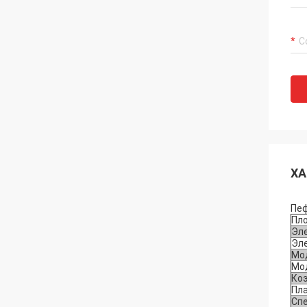
ХА
Пеф
Пл
Эл
Эл
Мо
Мо
Ко
Пла
Сп