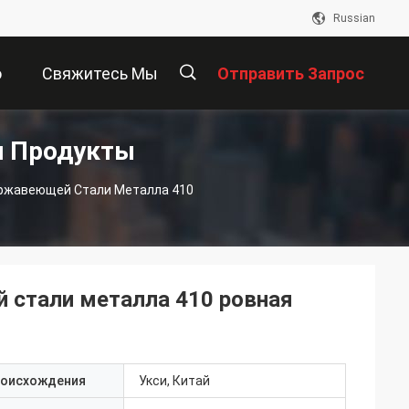
Russian
о
Свяжитесь Мы
Отправить Запрос
и Продукты
描
ержавеющей Стали Металла 410
述
 стали металла 410 ровная
роисхождения
Укси, Китай