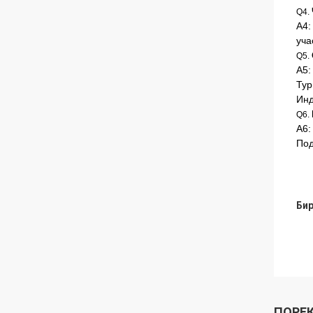
Q4.
А4:
уча
Q5.
А5:
Тур
Инд
Q6.
А6:
Под
Бир
ПОРЕ