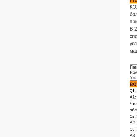
КО.
бол
пр
В 
сп
угл
ма
Па
Вр
Ус
во
Q1.
А1:
Что
обе
Q2.
А2:
Q3.
А3: