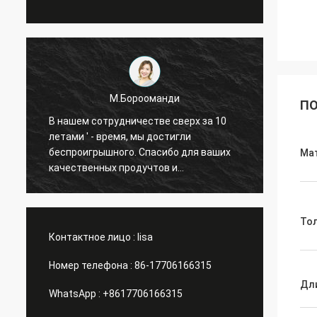
М.Борооманди
ПО
В нашем сотрудничестве сверх за 10
В наш
летами ' - время, мы достигли
летами
беспроигрышного. Спасибо для ваших
беспр
Ма
качественных продучтов и
качес
внимательного обслуживания. Наше
внима
дело имеет большую
дело 
То
Контактное лицо :
lisa
Номер телефона :
86-17706166315
Дл
WhatsApp :
+8617706166315