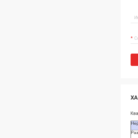
ХА
Ква
Не
Раз