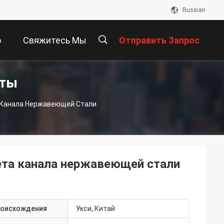
Russian
о
Свяжитесь Мы
Отправить Запрос
кты
描
 Канала Нержавеющей Стали
述
ета канала нержавеющей стали
роисхождения
Укси, Китай