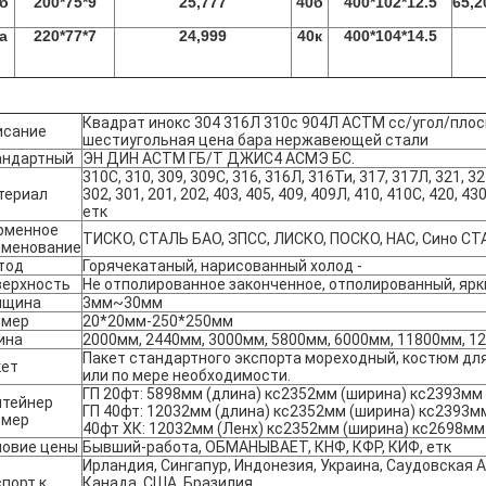
б
200*75*9
25,777
40б
400*102*12.5
65,2
а
220*77*7
24,999
40к
400*104*14.5
Квадрат инокс 304 316Л 310с 904Л АСТМ сс/угол/плос
исание
шестиугольная цена бара нержавеющей стали
андартный
ЭН ДИН АСТМ ГБ/Т ДЖИС4 АСМЭ БС.
310С, 310, 309, 309С, 316, 316Л, 316Ти, 317, 317Л, 321, 32
териал
302, 301, 201, 202, 403, 405, 409, 409Л, 410, 410С, 420, 43
етк
рменное
ТИСКО, СТАЛЬ БАО, ЗПСС, ЛИСКО, ПОСКО, НАС, Сино С
именование
тод
Горячекатаный, нарисованный холод -
верхность
Не отполированное законченное, отполированный, яр
лщина
3мм~30мм
змер
20*20мм-250*250мм
ина
2000мм, 2440мм, 3000мм, 5800мм, 6000мм, 11800мм, 1
Пакет стандартного экспорта мореходный, костюм для
кет
или по мере необходимости.
ГП 20фт: 5898мм (длина) кс2352мм (ширина) кс2393мм
нтейнер
ГП 40фт: 12032мм (длина) кс2352мм (ширина) кс2393м
змер
40фт ХК: 12032мм (Ленх) кс2352мм (ширина) кс2698мм
ловие цены
Бывший-работа, ОБМАНЫВАЕТ, КНФ, КФР, КИФ, етк
Ирландия, Сингапур, Индонезия, Украина, Саудовская А
порт к
Канада, США, Бразилия,