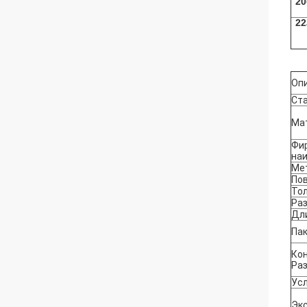
20
22
Оп
Ст
Ма
Фи
на
Ме
По
То
Ра
Дл
Па
Ко
Ра
Ус
Экс