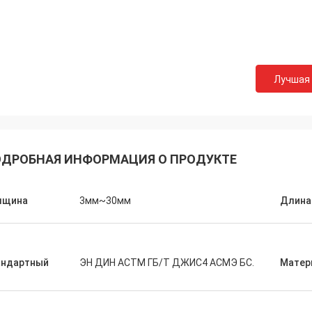
Лучшая
М.Борооманди
ем сотрудничестве сверх за 10
 ' - время, мы достигли
оигрышного. Спасибо для ваших
ДРОБНАЯ ИНФОРМАЦИЯ О ПРОДУКТЕ
твенных продучтов и
тельного обслуживания. Наше
имеет большую
лщина
3мм~30мм
Длина
андартный
ЭН ДИН АСТМ ГБ/Т ДЖИС4 АСМЭ БС.
Матер