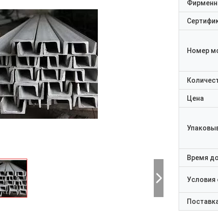
Фирменн
Сертифи
Номер м
Количест
Цена
Упаковы
Время д
Условия
Поставк