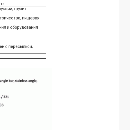
етк
укции, грузит
тричества, пищевая
ния и оборудования
н с пересылкой,