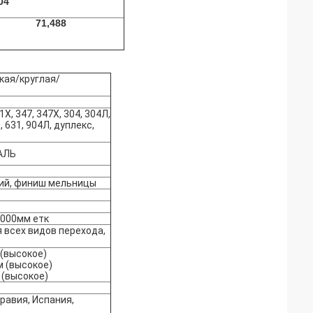
04
71,488
кая/круглая/
1Х, 347, 347Х, 304, 304Л,
0, 631, 904Л, дуплекс,
ТАЛЬ
кий, финиш мельницы
2000мм етк
 всех видов перехода,
 (высокое)
м (высокое)
 (высокое)
равия, Испания,