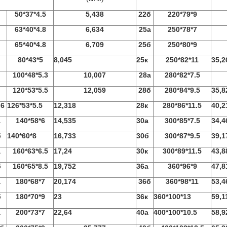
50*37*4.5
5,438
22б
220*79*9
63*40*4.8
6,634
25а
250*78*7
65*40*4.8
6,709
25б
250*80*9
80*43*5
8,045
25к
250*82*11
35,2
100*48*5.3
10,007
28а
280*82*7.5
120*53*5.5
12,059
28б
280*84*9.5
35,8
,6
126*53*5.5
12,318
28к
280*86*11.5
40,2
а
140*58*6
14,535
30а
300*85*7.5
34,4
б
140*60*8
16,733
30б
300*87*9.5
39,1
а
160*63*6.5
17,24
30к
300*89*11.5
43,8
б
160*65*8.5
19,752
36а
360*96*9
47,8
а
180*68*7
20,174
36б
360*98*11
53,4
б
180*70*9
23
36к
360*100*13
59,1
а
200*73*7
22,64
40а
400*100*10.5
58,9