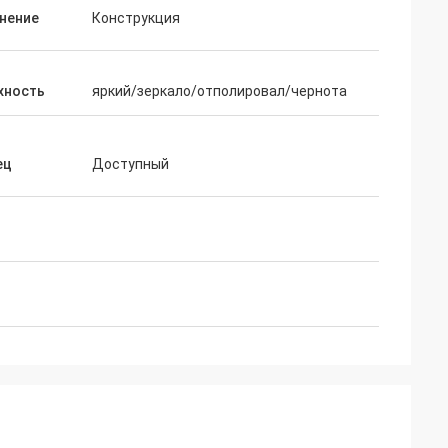
нение
Конструкция
хность
яркий/зеркало/отполировал/чернота
ец
Доступный