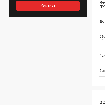
Ме
Контакт
пр
До
Об
об
Па
Выс
ОС