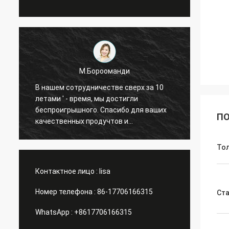
М.Борооманди
В нашем сотрудничестве сверх за 10
В наш
летами ' - время, мы достигли
летами
беспроигрышного. Спасибо для ваших
беспр
ПО
качественных продучтов и
качес
внимательного обслуживания. Наше
внима
дело имеет большую
дело 
То
Контактное лицо :
lisa
Номер телефона :
86-17706166315
Ст
WhatsApp :
+8617706166315