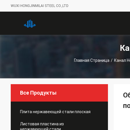
WUXI HONGJINMILAI STEEL CO.,LTD
Ка
Главная Страница
/
Канал 
Все Продукты
О
п
Плита нержавеющей стали плоская
Листовая пластина из
нержавеющей стали