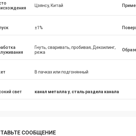
сто
Цзянсу, Китай
Приме
оисхождения
пуск
±1%
Повер
работка
Гнуть, сваривать, пробивая, Декоилинг,
Образ
служивания
режа
кет
В пачках или подгонянный
окий свет
канал металла у
,
сталь раздела канала
ТАВЬТЕ СООБЩЕНИЕ