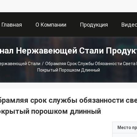
Главная
О Компании
Продукция
Виде
нал Нержавеющей Стали Проду
Страница
Нержавеющей Стали
/
Обрамляя Срок Службы Обязанности Света
Покрытый Порошком Длинный
брамляя срок службы обязанности св
окрытый порошком длинный
Место п