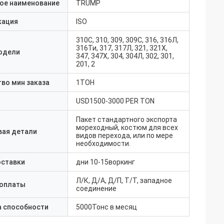
ое наименование
TRUMP
кация
ISO
310С, 310, 309, 309С, 316, 316Л,
316Ти, 317, 317Л, 321, 321Х,
одели
347, 347Х, 304, 304Л, 302, 301,
201, 2
во мин заказа
1ТОН
USD1500-3000 PER TON
Пакет стандартного экспорта
мореходный, костюм для всех
вая детали
видов перехода, или по мере
необходимости.
оставки
дни 10-15воркинг
Л/К, Д/А, Д/П, Т/Т, западное
 оплаты
соединение
а способности
5000Тонс в месяц