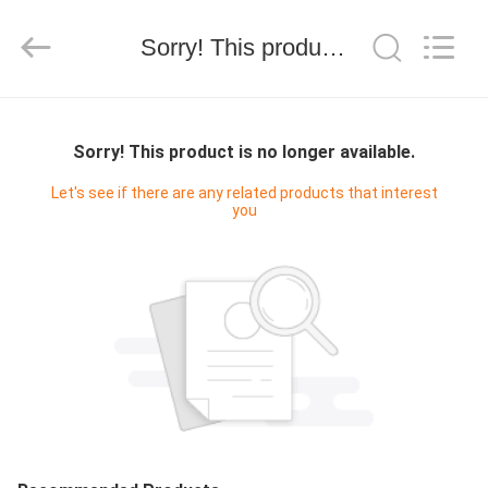
2025
WUXI
HONGJINMILAI
STEEL
Sorry! This product is no longer available.
CO.,LTD.
All
Rights
Reserved.
ДОМОЙ
Sorry! This product is no longer available.
ПРОДУКТЫ
Let's see if there are any related products that interest
you
ВИДЕОЗАПИСИ
О
НАС
ЭКСКУРСИЯ
ПО