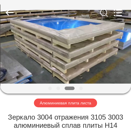
стали
плоская
поставщик.
Copyright
©
2020
-
2024
ДОМОЙ
stainlesssteelflatplate.com.
All
Rights
Reserved.
ПРОДУКТЫ
ВИДЕОЗАПИСИ
О
НАС
Алюминиевая плита листа
ЭКСКУРСИЯ
Зеркало 3004 отражения 3105 3003
ПО
алюминиевый сплав плиты H14