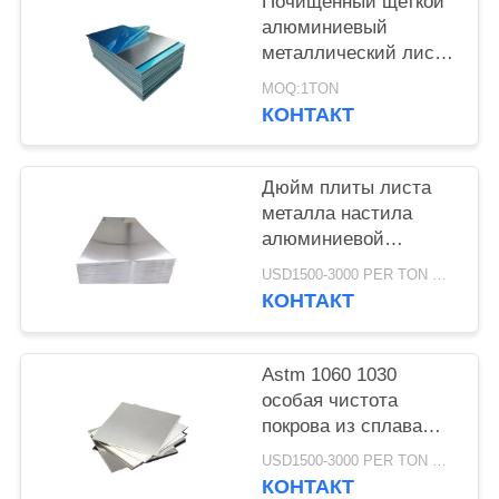
Почищенный щеткой
алюминиевый
металлический лист
0.5mm-150mm плиты
MOQ:1TON
6082 1 тонна MOQ
КОНТАКТ
Дюйм плиты листа
металла настила
алюминиевой
морской почищенный
USD1500-3000 PER TON MOQ:1ТОН
щеткой рангом
КОНТАКТ
текстурированный
квартальный
Astm 1060 1030
особая чистота
покрова из сплава
100mm H24 O-H112
USD1500-3000 PER TON MOQ:1Ton
алюминиевая толстая
КОНТАКТ