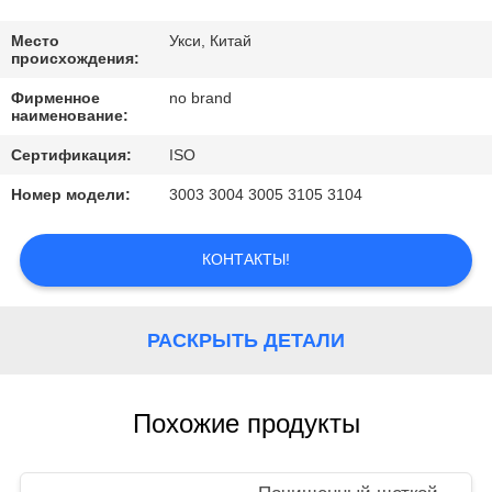
ЗАВОДУ
Место
Укси, Китай
происхождения:
КОНТРОЛЬ
Фирменное
no brand
КАЧЕСТВА
наименование:
Сертификация:
ISO
СВЯЖИТЕСЬ
Номер модели:
3003 3004 3005 3105 3104
С
НАМИ
КОНТАКТЫ!
ЗАПРОСИТЕ
РАСКРЫТЬ ДЕТАЛИ
ЦИТАТУ
Похожие продукты