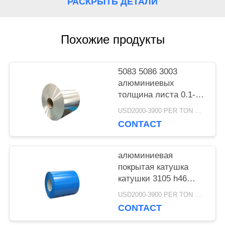
РАСКРЫТЬ ДЕТАЛИ
ЦИТАТУ
Похожие продукты
КАРТА
САЙТА
5083 5086 3003
алюминиевых
толщина листа 0.1-
PRIVACY
3mm катушки H24
USD2000-3900 PER TON MOQ:1ТОН
CONTACT
POLICY
алюминиевая
покрытая катушка
катушки 3105 h46
Prepainted цветом
USD2000-3900 PER TON MOQ:1ТОН
алюминиевая для
CONTACT
сточной канавы