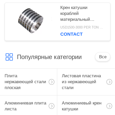
Крен катушки
кораблей
материальный
алюминиевый,
USD1500-3000 PER TON MOQ:1ТОН
Дурабле корозии
CONTACT
катушки отделки
металла анти-
Популярные категории
Все
Плита
Листовая пластина
нержавеющей стали
из нержавеющей
плоская
стали
Алюминиевая плита
Алюминиевый крен
листа
катушки