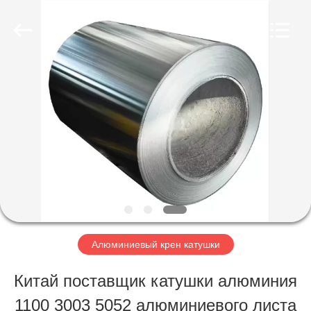
2026
WUXI
HONGJINMILAI
STEEL
CO.,LTD.
All
ДОМОЙ
Rights
Reserved.
ПРОДУКТЫ
ВИДЕОЗАПИСИ
О
Алюминиевый крен катушки
НАС
Китай поставщик катушки алюминия
1100 3003 5052 алюминиевого листа
ЭКСКУРСИЯ