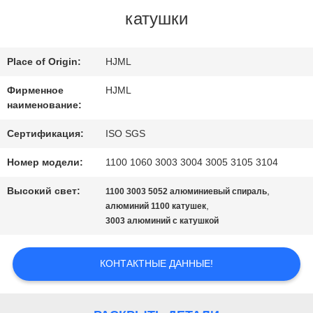
катушки
ПО
ЗАВОДУ
Place of Origin:
HJML
Фирменное
HJML
КОНТРОЛЬ
наименование:
КАЧЕСТВА
Сертификация:
ISO SGS
Номер модели:
1100 1060 3003 3004 3005 3105 3104
СВЯЖИТЕСЬ
Высокий свет:
,
1100 3003 5052 алюминиевый спираль
,
алюминий 1100 катушек
С
3003 алюминий с катушкой
НАМИ
КОНТАКТНЫЕ ДАННЫЕ!
ЗАПРОСИТЕ