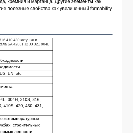
а, кремния и марганца. Другие элементы как
ие полезные свойства как увеличенный formability
316 410 430 катушка и
ала БА 420J1 J2 J3 321 904L
обходимости
ходимости
SUS, EN, etc
лиента
04L, 304H, 310S, 316,
, 410S, 420, 430, 431,
ысокотемпературных
ужбах, строительных
промышленности,