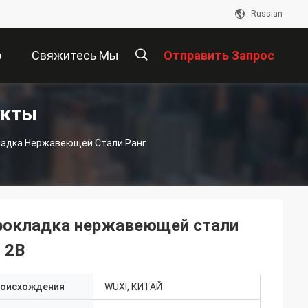
Russian
о
Свяжитесь Мы
Отправить Запрос
укты
描
ладка Нержавеющей Стали Ранг
述
прокладка нержавеющей стали
 2B
роисхождения
WUXI, КИТАЙ