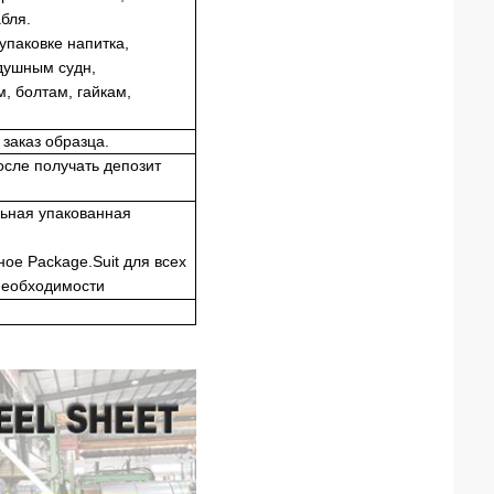
бля.
упаковке напитка,
здушным судн,
, болтам, гайкам,
заказ образца.
осле получать депозит
льная упакованная
ое Package.Suit для всех
необходимости