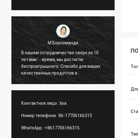
М.Борооманди
ПО
В нашем сотрудничестве сверх за 10
В наш
летами ' - время, мы достигли
летами
беспроигрышного. Спасибо для ваших
беспр
То
качественных продучтов и
качес
внимательного обслуживания. Наше
внима
дело имеет большую
дело 
Дл
Контактное лицо :
lisa
Ст
Номер телефона :
86-17706166315
WhatsApp :
+8617706166315
Ти