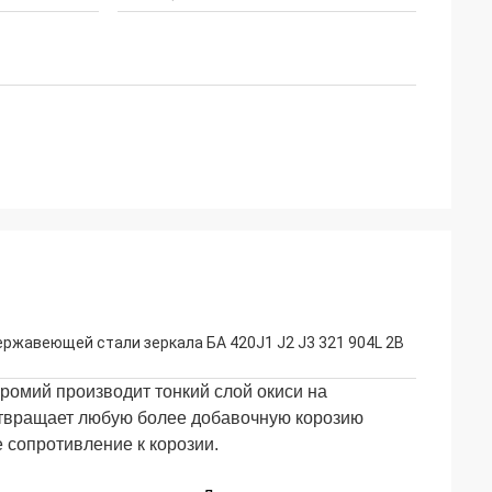
нержавеющей стали зеркала БА 420J1 J2 J3 321 904L 2B
омий производит тонкий слой окиси на
дотвращает любую более добавочную корозию
 сопротивление к корозии.