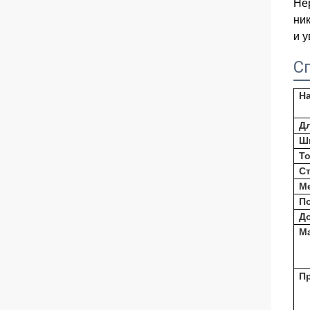
Не
ник
и 
С
Н
Д
Ш
Т
С
М
П
Д
М
П