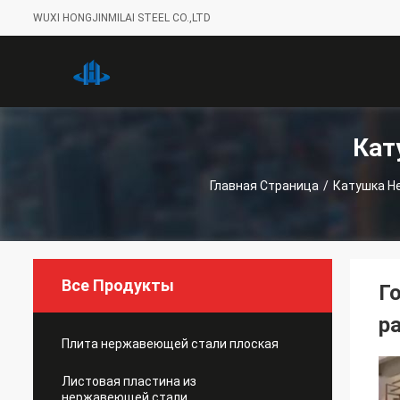
WUXI HONGJINMILAI STEEL CO.,LTD
Кат
Главная Страница
/
Катушка Н
Все Продукты
Г
р
Плита нержавеющей стали плоская
Листовая пластина из
нержавеющей стали