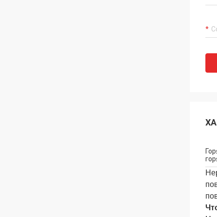
ХА
Гор
гор
Не
по
по
Чт