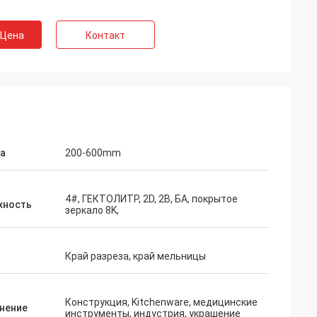
 Цена
Контакт
а
200-600mm
4#, ГЕКТОЛИТР, 2D, 2B, БА, покрытое
хность
зеркало 8K,
Край разреза, край мельницы
Конструкция, Kitchenware, медицинские
нение
инструменты, индустрия, украшение