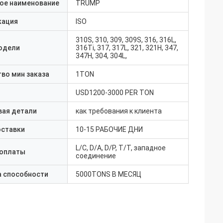
ое наименование
TRUMP
кация
ISO
310S, 310, 309, 309S, 316, 316L,
одели
316Ti, 317, 317L, 321, 321H, 347,
347H, 304, 304L,
во мин заказа
1TON
USD1200-3000 PER TON
вая детали
как требования к клиента
оставки
10-15 РАБОЧИЕ ДНИ
L/C, D/A, D/P, T/T, западное
 оплаты
соединение
а способности
5000TONS В МЕСЯЦ