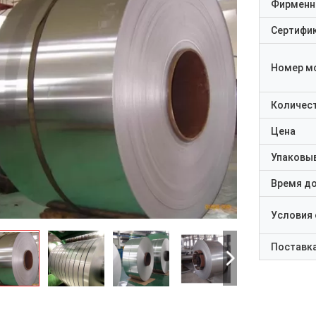
Фирменн
Сертифи
Номер м
Количест
Цена
Упаковы
Время д
Условия
Поставк