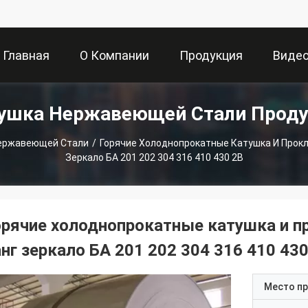
Главная
О Компании
Продукция
Виде
ушка Нержавеющей Стали Прод
Страница
ержавеющей Стали
/
Горячие Холоднопрокатные Катушка И Прок
Зеркало БА 201 202 304 316 410 430 2B
орячие холоднопрокатные катушка и 
анг зеркало БА 201 202 304 316 410 430
Место п