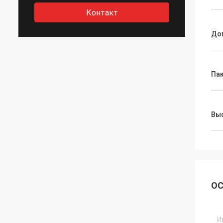
Контакт
До
Па
Выс
ОС