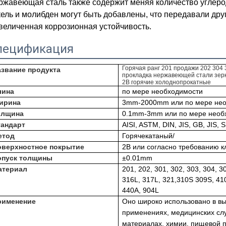
ржавеющая сталь также содержит меняя количество углерод
ель и молибден могут быть добавлены, что передавали друг
увеличенная коррозионная устойчивость.
пецификация
Горячая ранг 201 продажи 202 304 
азвание продукта
прокладка нержавеющей стали зерк
2B горячие холоднопрокатные
лина
по мере необходимости
ирина
3mm-2000mm или по мере не
олщина
0.1mm-3mm или по мере необ
тандарт
AISI, ASTM, DIN, JIS, GB, JIS, 
етод
Горячекатаный/
оверхностное покрытие
2B или согласно требованию к
опуск толщины
±0.01mm
атериал
201, 202, 301, 302, 303, 304, 3
316L, 317L, 321,310S 309S, 410
440A, 904L
рименение
Оно широко использовано в в
применениях, медицинских сл
материалах, химии, пищевой 