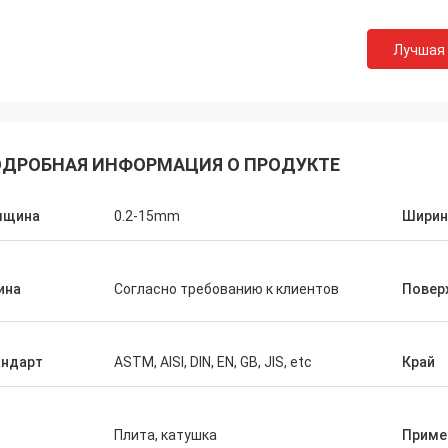
Лучшая
М.Борооманди
ДРОБНАЯ ИНФОРМАЦИЯ О ПРОДУКТЕ
ем сотрудничестве сверх за 10
 ' - время, мы достигли
оигрышного. Спасибо для ваших
лщина
0.2-15mm
Ширин
твенных продучтов и
тельного обслуживания. Наше
имеет большую
ина
Согласно требованию к клиентов
Повер
андарт
ASTM, AISI, DIN, EN, GB, JIS, etc
Край
п
Плита, катушка
Приме