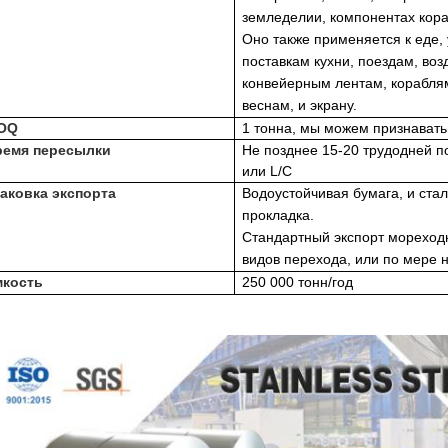
земледелии, компонентах кора
Оно также применяется к еде, 
поставкам кухни, поездам, во
конвейерным лентам, кораблям
веснам, и экрану.
OQ
1 тонна, мы можем признавать 
ремя пересылки
Не позднее 15-20 трудодней п
или L/C
аковка экспорта
Водоустойчивая бумага, и ста
прокладка.
Стандартный экспорт мореходн
видов перехода, или по мере 
мкость
250 000 тонн/год